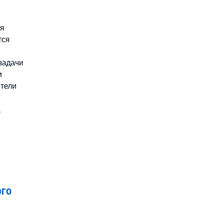
ля
тся
задачи
и
ители
т
ого