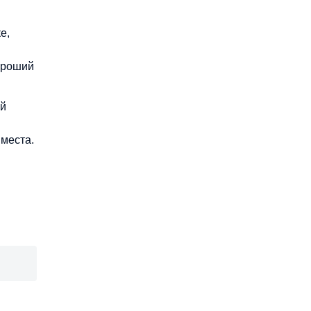
е,
ороший
ой
места.