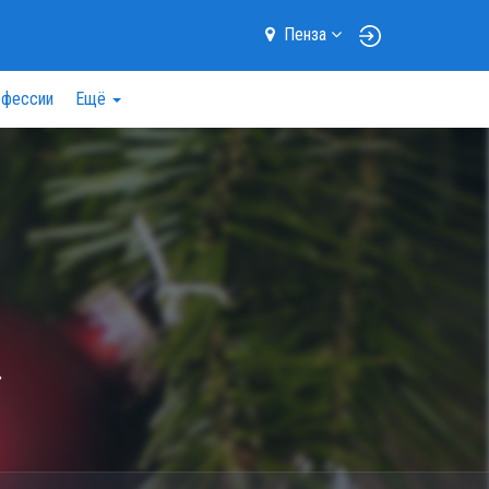
Пенза
фессии
Ещё
»