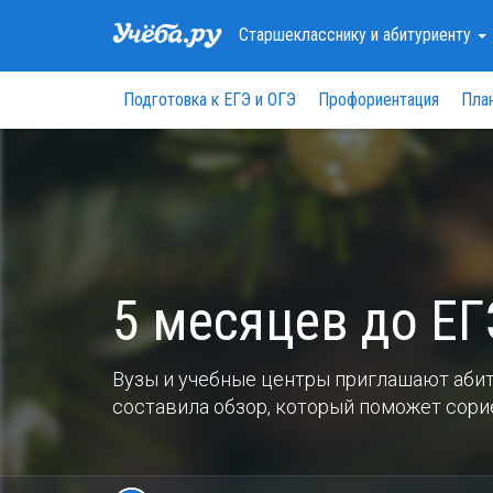
Старшекласснику
и абитуриенту
Подготовка к ЕГЭ и ОГЭ
Профориентация
Пла
5 месяцев до ЕГ
Вузы и учебные центры приглашают абит
составила обзор, который поможет сори