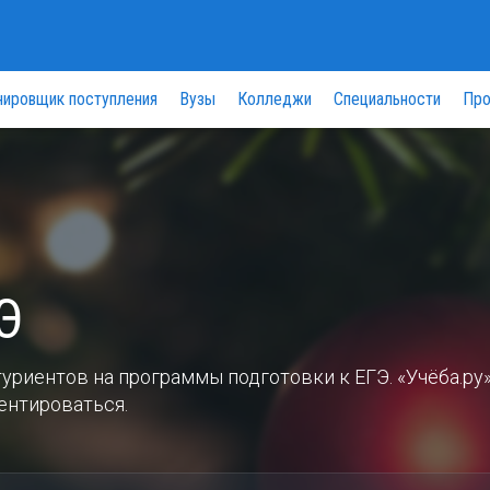
нировщик поступления
Вузы
Колледжи
Специальности
Про
Э
уриентов на программы подготовки к ЕГЭ. «Учёба.ру
ентироваться.