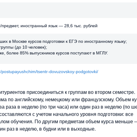
й/предмет, иностранный язык — 28,6 тыс. рублей
чших в Москве курсов подготовки к ЕГЭ по иностранному языку;
руппы (до 10 человек);
ике, более 85% выпускников курсов поступают в МГЛУ.
.ru/postupayushchim/tsentr-dovuzovskoy-podgotovki/
итуриентов присоединиться к группам во втором семестре.
а по английскому, немецкому или французскому. Объем к
а раза в неделю (по три часа) или один раз в неделю (по ш
 составляются с учетом начального уровня подготовки: все
алом обучения. По другим предметам объем курса меньше 
ин раз в неделю, в будни или в выходные.