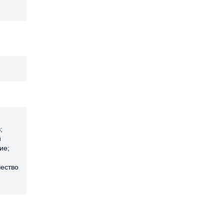
;
й
ие;
чество