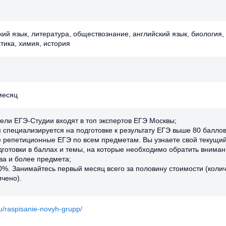
кий язык, литература, обществознание, английский язык, биология,
тика, химия, история
/месяц
ели ЕГЭ-Студии входят в топ экспертов ЕГЭ Москвы;
 специализируется на подготовке к результату ЕГЭ выше 80 баллов
 репетиционные ЕГЭ по всем предметам. Вы узнаете свой текущи
дготовки в баллах и темы, на которые необходимо обратить вниман
два и более предмета;
0%. Занимайтесь первый месяц всего за половину стоимости (коли
ичено).
ru/raspisanie-novyh-grupp/