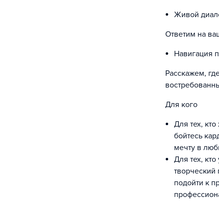
Живой диало
Ответим на ва
Навигация 
Расскажем, гд
востребованны
Для кого
Для тех, кт
бойтесь кар
мечту в люб
Для тех, кт
творческий 
подойти к п
профессиона