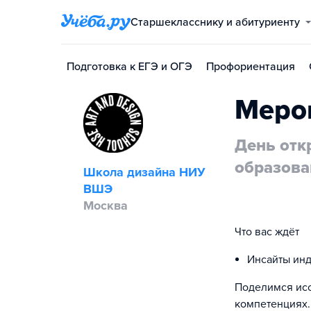
Старшекласснику и абитуриенту
Подготовка к ЕГЭ и ОГЭ
Профориентация
Меро
День отк
образов
Школа дизайна НИУ
ВШЭ
Москва
Что вас ждёт
Инсайты инд
Поделимся исс
компетенциях.