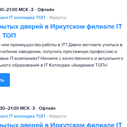
:30–21:00 МСК -3
•
Офлайн
иал IT колледжа TOП
•
Иркутск
рытых дверей в Иркутском филиале IT
а TOП
в чем преимущества работы в IT? Давно мечтаете учиться в
чебном заведении, получить престижную профессию и
овых IT-компаниях? Начните с качественного и актуального
ного образования в IT Колледже «Академия TOП»!
ть
:30–21:00 МСК -3
•
Офлайн
иал IT колледжа TOП
•
Иркутск
рытых дверей в Иркутском филиале IT