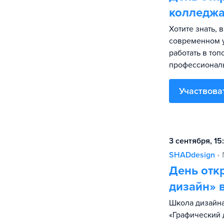
колледж
Хотите знать, 
современном у
работать в топ
профессиональ
Участвова
3 сентября, 15
SHADdesign
•
День отк
дизайн» 
Школа дизайна
«Графический 