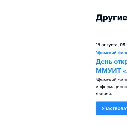
Другие
15 августа, 09
Уфимский фил
День отк
ММУИТ «
Уфимский фил
информационны
дверей.
Участвова