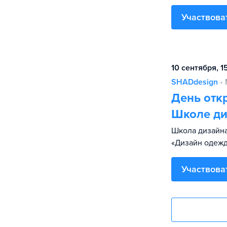
Участвова
10 сентября, 1
SHADdesign
•
День отк
Школе ди
Школа дизайна
«Дизайн одежд
Участвова