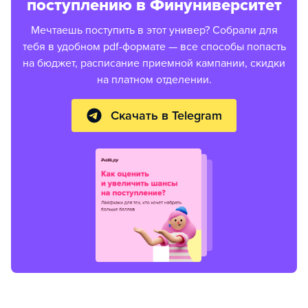
поступлению в Финуниверситет
Мечтаешь поступить в этот универ? Собрали для
тебя в удобном pdf-формате — все способы попасть
на бюджет, расписание приемной кампании, скидки
на платном отделении.
Скачать в Telegram