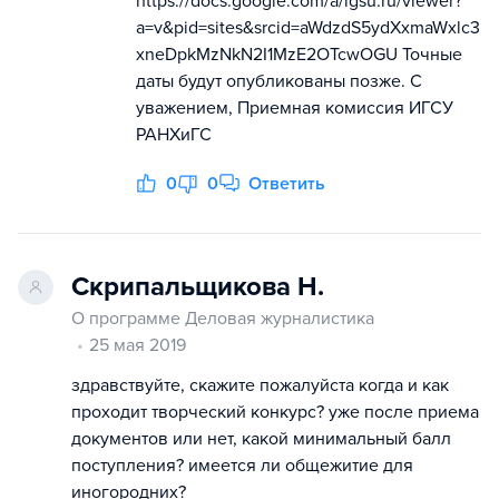
https://docs.google.com/a/igsu.ru/viewer?
a=v&pid=sites&srcid=aWdzdS5ydXxmaWxlc3
xneDpkMzNkN2I1MzE2OTcwOGU Точные
даты будут опубликованы позже. С
уважением, Приемная комиссия ИГСУ
РАНХиГС
0
0
Ответить
Скрипальщикова Н.
О программе Деловая журналистика
25 мая 2019
здравствуйте, скажите пожалуйста когда и как
проходит творческий конкурс? уже после приема
документов или нет, какой минимальный балл
поступления? имеется ли общежитие для
иногородних?