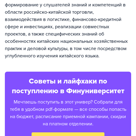
формирование у слушателей знаний и компетенций в
области российско-китайской торговли,
взаимодействия в логистике, финансово-кредитной
сфере и инвестициях, реализации совместных
проектов, а также специфических знаний об
особенностях китайских национальных хозяйственных
практик и деловой культуры, в том числе посредством
углубленного изучения китайского языка.
Советы и лайфхаки по
поступлению в Финуниверситет
Мечтаешь поступить в этот универ? Собрали для
тебя в удобном pdf-формате — все способы попасть
на бюджет, расписание приемной кампании, скидки
на платном отделении.