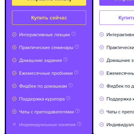
Купить сейчас
Купит
Интерактивные лекции
Интерактив
Практические семинары
Практическ
Домашние задания
Домашние з
Ежемесячные пробники
Ежемесячны
Фидбек по домашкам
Фидбек по 
Поддержка куратора
Поддержка 
Чаты с преподавателями
Чаты с преп
Индивидуальные занятия
Индивидуал