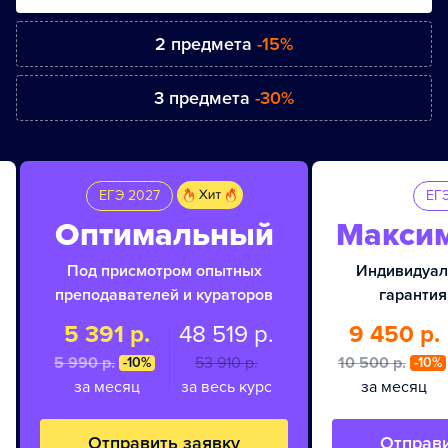
2 предмета
-15%
3 предмета
-30%
ЕГЭ 2027
ЕГ
Оптимальный
Макси
Под присмотром опытных
Индивидуал
преподавателей и кураторов
гарантия
5 391 р.
48 519 р.
9 450 р.
5 990 p.
53 910 p.
10 500 p.
-10%
-10%
за месяц
за весь курс
за месяц
Отправить заявку
Отправи