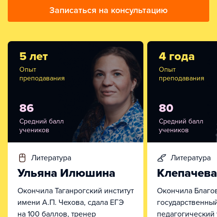
Записаться на консультацию
5 лет
4 года
Опыт
Опыт
преподавания
преподавания
86
80
Средний балл
Средний балл
учеников
учеников
литература
литература
Ульяна Илюшина
Клепачев
Окончила Таганрогский институт
Окончила Благо
имени А.П. Чехова, сдала ЕГЭ
государственны
на 100 баллов, тренер
педагогический 