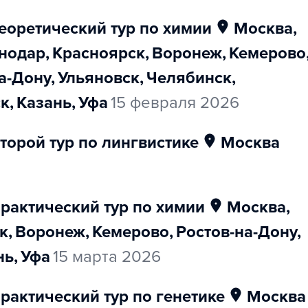
еоретический тур по химии
Москва
,
снодар
,
Красноярск
,
Воронеж
,
Кемерово
на-Дону
,
Ульяновск
,
Челябинск
,
ск
,
Казань
,
Уфа
15 февраля 2026
торой тур по лингвистике
Москва
практический тур по химии
Москва
,
к
,
Воронеж
,
Кемерово
,
Ростов-на-Дону
,
нь
,
Уфа
15 марта 2026
рактический тур по генетике
Москва