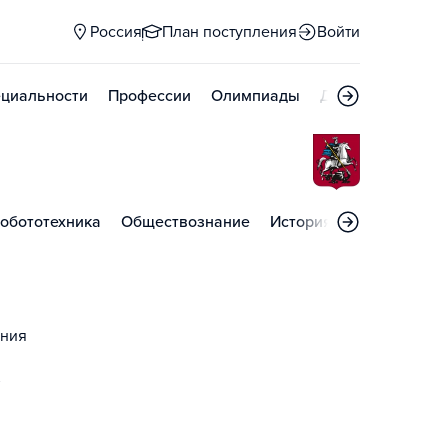
Россия
План поступления
Войти
циальности
Профессии
Олимпиады
Дни открытых д
обототехника
Обществознание
История
Изобразител
ания