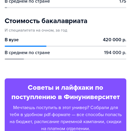
В среднем по стране
175
Стоимость бакалавриата
И специалитета на очном, за год
В вузе
420 000 р.
В среднем по стране
194 000 р.
Советы и лайфхаки по
поступлению в Финуниверситет
Мечтаешь поступить в этот универ? Собрали для
тебя в удобном pdf-формате — все способы попасть
на бюджет, расписание приемной кампании, скидки
на платном отделении.