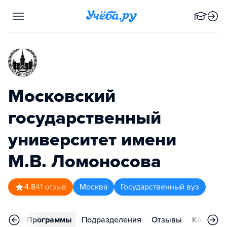
Московский
государственный
университет имени
М.В. Ломоносова
4.8
41
отзыв
Москва
Государственный вуз
вное
Программы
Подразделения
Отзывы
Карьера