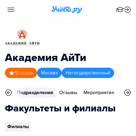
Академия АйТи
5
1
отзыв
Москва
Негосударственный
аммы
Подразделения
Отзывы
Мероприятия
Статьи
Факультеты и филиалы
Филиалы