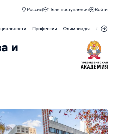
Россия
План поступления
Войти
циальности
Профессии
Олимпиады
Дни открытых д
а и
е