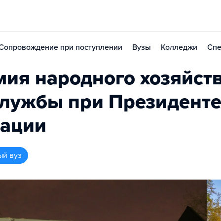
Сопровождение при поступлении
Вузы
Колледжи
Спе
мия народного хозяйств
службы при Президент
рации
ый вуз