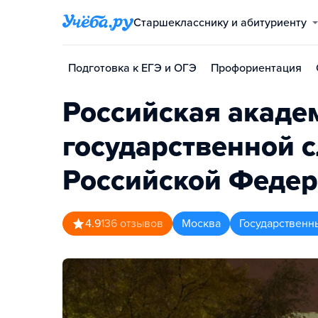
Старшекласснику и абитуриенту
Подготовка к ЕГЭ и ОГЭ
Профориентация
Российская акаде
государственной 
Российской Феде
4.9
136
отзывов
Москва
Государственн