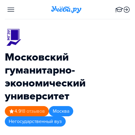
Московский
гуманитарно-
экономический
университет
4.9
18
отзывов
Москва
Негосударственный вуз