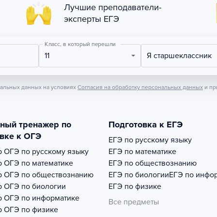
Лучшие преподаватели-
эксперты ЕГЭ
Класс, в который перешли
11
Я старшеклассник
нальных данных на условиях
Согласия на обработку персональных данных
и пр
тный тренажер по
Подготовка к ЕГЭ
вке к ОГЭ
ЕГЭ по русскому языку
р
ОГЭ по русскому языку
ЕГЭ по математике
р
ОГЭ по математике
ЕГЭ по обществознанию
р
ОГЭ по обществознанию
ЕГЭ по биологии
ЕГЭ по инфо
р
ОГЭ по биологии
ЕГЭ по физике
р
ОГЭ по информатике
Все предметы
р
ОГЭ по физике