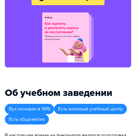
Об учебном заведении
Вуз
основан в
1919
Есть военный учебный центр
Есть общежитие
В настоящее время на факультете ведется подготовка