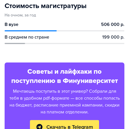
Стоимость магистратуры
На очном, за год
В вузе
506 000 р.
В среднем по стране
199 000 р.
Советы и лайфхаки по
поступлению в Финуниверситет
Мечтаешь поступить в этот универ? Собрали для
тебя в удобном pdf-формате — все способы попасть
на бюджет, расписание приемной кампании, скидки
на платном отделении.
Скачать в Telegram