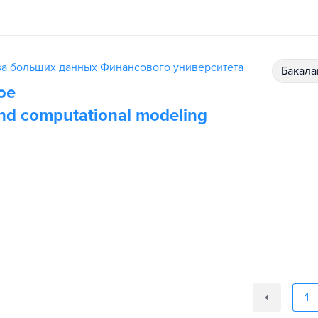
за больших данных Финансового университета
бакал
ое
d computational modeling
1