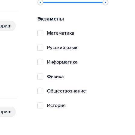
Экзамены
авриат
математика
русский язык
информатика
физика
обществознание
история
авриат