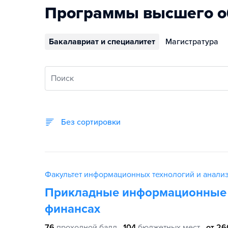
Программы высшего о
Бакалавриат и специалитет
Магистратура
Поиск
Без сортировки
Факультет информационных технологий и анали
Прикладные информационные 
финансах
76
проходной балл
104
бюджетных мест
от 26